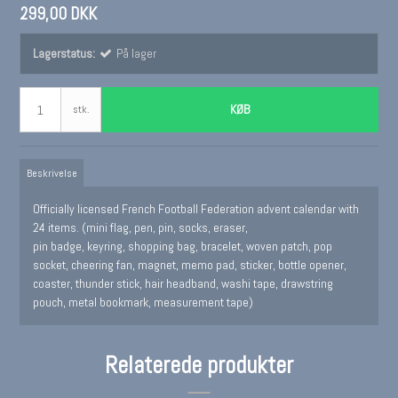
299,00 DKK
Lagerstatus:
På lager
KØB
stk.
Beskrivelse
Officially licensed French Football Federation advent calendar with
24 items. (mini flag, pen, pin, socks, eraser,
pin badge, keyring, shopping bag, bracelet, woven patch, pop
socket, cheering fan, magnet, memo pad, sticker, bottle opener,
coaster, thunder stick, hair headband, washi tape, drawstring
pouch, metal bookmark, measurement tape)
Relaterede produkter