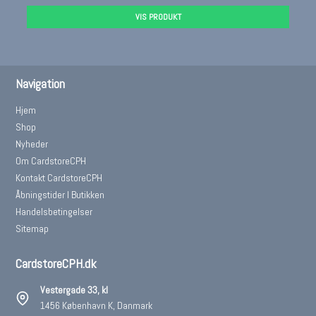
VIS PRODUKT
Navigation
Hjem
Shop
Nyheder
Om CardstoreCPH
Kontakt CardstoreCPH
Åbningstider I Butikken
Handelsbetingelser
Sitemap
CardstoreCPH.dk
Vestergade 33, kl
1456 København K, Danmark