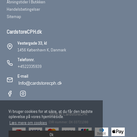
Åbningstider I Butikken
Handelsbetingelser
Sitemap
CardstoreCPH.dk
Vestergade 33, kl
1456 København K, Danmark
Telefonnr.
+4522335939
E-mail
Vi bruger cookies for at sikre, at du får den bedste
2026 © CardstoreCPH.
oplevelse på vores hjemmeside.
CVR-nummer: DK-33721390
Læs mere om cookies
Ok