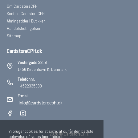
Om CardstoreCPH
Kontakt CardstoreCPH
Åbningstider I Butikken
Handelsbetingelser
Sitemap
CardstoreCPH.dk
Vestergade 33, kl
1456 København K, Danmark
Telefonnr.
+4522335939
E-mail
Vi bruger cookies for at sikre, at du får den bedste
2026 © CardstoreCPH.
oplevelse på vores hjemmeside.