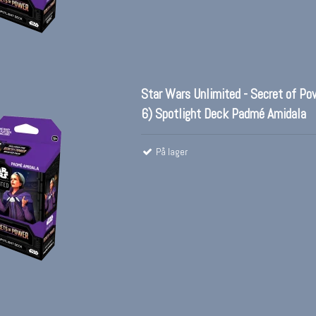
Star Wars Unlimited - Secret of Po
6) Spotlight Deck Padmé Amidala
På lager