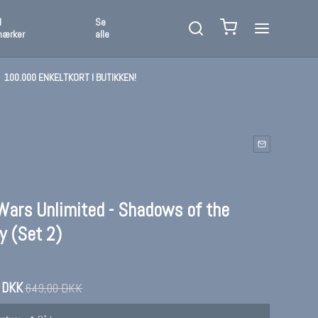
d
Se
mærker
alle
100.000 ENKELTKORT I BUTIKKEN!
Wars Unlimited - Shadows of the
y (Set 2)
 DKK
649,00 DKK