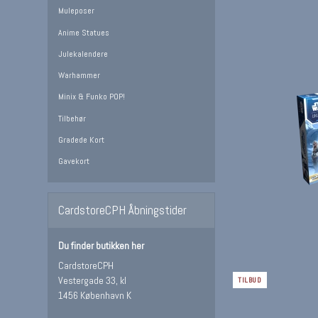
Muleposer
Anime Statues
Julekalendere
Warhammer
Minix & Funko POP!
Tilbehør
Gradede Kort
Gavekort
CardstoreCPH Åbningstider
Du finder butikken her
CardstoreCPH
Vestergade 33, kl
TILBUD
1456 København K