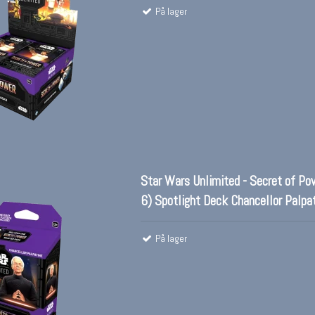
På lager
Star Wars Unlimited - Secret of Po
6) Spotlight Deck Chancellor Palpa
På lager