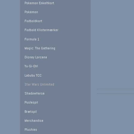
Pokemon Enkeltkort
Pokémon
Fodboldkort
Fodbold Klistermærker
Formula 1
Magic: The Gathering
Disney Lorcana
Yu-Gi-Oh!
Labubu TCC
Star Wars Unlimited
ShadowVerse
Puslespil
Brætspil
Merchandise
Plushies