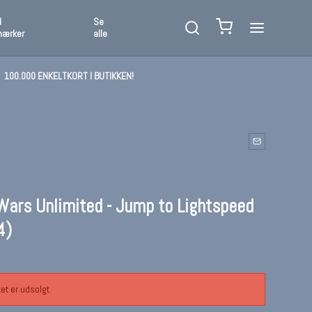
d
Se
mærker
alle
100.000 ENKELTKORT I BUTIKKEN!
Wars Unlimited - Jump to Lightspeed
4)
et er udsolgt.