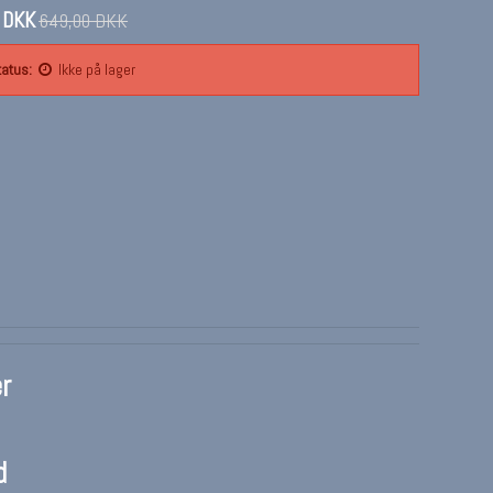
 DKK
649,00 DKK
atus:
Ikke på lager
r
d