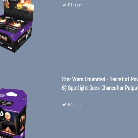
På lager
Star Wars Unlimited - Secret of Po
6) Spotlight Deck Chancellor Palpa
På lager