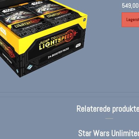
549,00
Lagerst
Relaterede produkte
Star Wars Unlimite