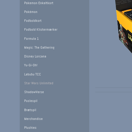
Pokemon Enkeltkort
Pokémon
Fodboldkort
Fodbold Klistermærker
Formula 1
Magic: The Gathering
Disney Lorcana
Yu-Gi-Oh!
Labubu TCC
Star Wars Unlimited
ShadowVerse
Puslespil
Brætspil
Merchandise
Plushies