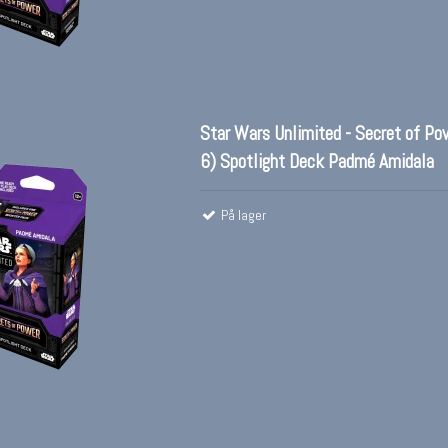
Star Wars Unlimited - Secret of Po
6) Spotlight Deck Padmé Amidala
På lager