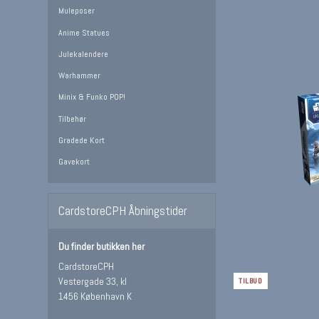
Muleposer
Anime Statues
Julekalendere
Warhammer
Minix & Funko POP!
Tilbehør
Gradede Kort
Gavekort
CardstoreCPH Åbningstider
Du finder butikken her
CardstoreCPH
Vestergade 33, kl
TILBUD
1456 København K