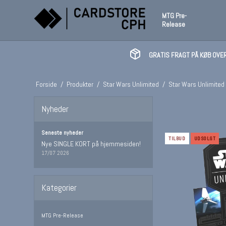
MTG Pre-
Release
GRATIS FRAGT PÅ KØB OVER
Forside
/
Produkter
/
Star Wars Unlimited
/
Star Wars Unlimited 
Nyheder
Seneste nyheder
TILBUD
UDSOLGT
Nye SINGLE KORT på hjemmesiden!
17/07 2026
Kategorier
MTG Pre-Release