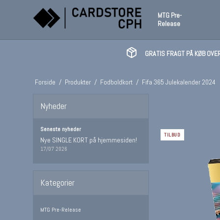
MTG Pre-
Release
GRATIS FRAGT PÅ KØB OVER
Forside
/
Produkter
/
Fodboldkort
/
Fifa 365 Julekalender 2024
Nyheder
Seneste nyheder
TILBUD
Nye SINGLE KORT på hjemmesiden!
17/07 2026
Kategorier
MTG Pre-Release