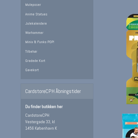
Muleposer
Anime Statues
Julekalendere
Warhammer
Minix & Funko POP!
Tilbehør
Gradede Kort
Gavekort
CardstoreCPH Åbningstider
Du finder butikken her
CardstoreCPH
Vestergade 33, kl
1456 København K