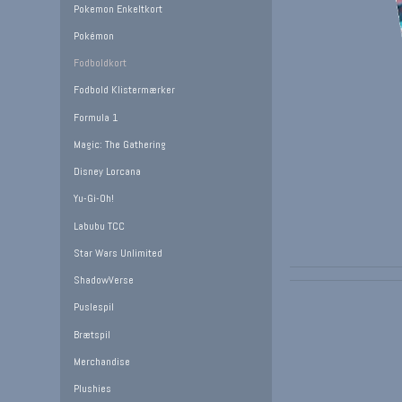
Pokemon Enkeltkort
Pokémon
Fodboldkort
Fodbold Klistermærker
Formula 1
Magic: The Gathering
Disney Lorcana
Yu-Gi-Oh!
Labubu TCC
Star Wars Unlimited
ShadowVerse
Puslespil
Brætspil
Merchandise
Plushies