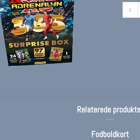
Relaterede produkte
Fodboldkort