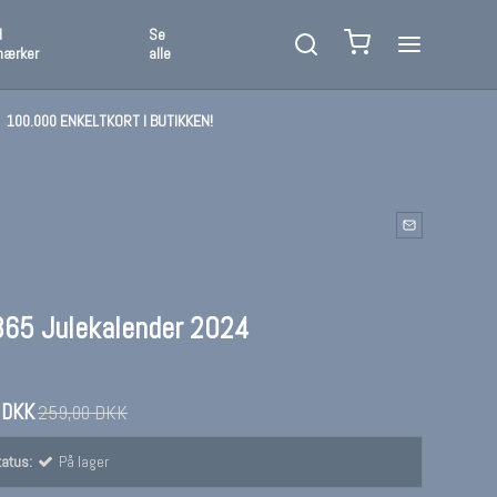
d
Se
mærker
alle
100.000 ENKELTKORT I BUTIKKEN!
365 Julekalender 2024
 DKK
259,00 DKK
atus:
På lager