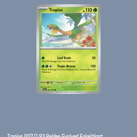
Tropius 007/193 Paldea Evolved Enkeltkort