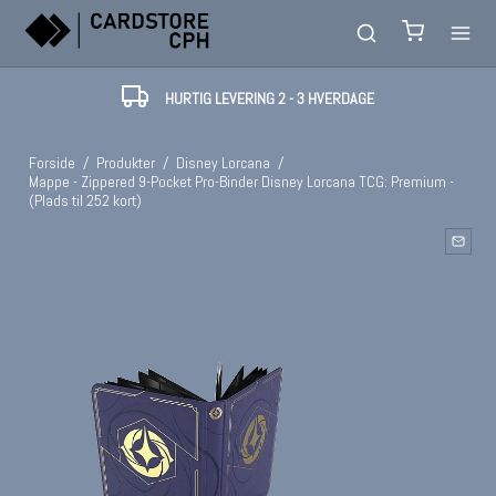
HURTIG LEVERING 2 - 3 HVERDAGE
Forside
/
Produkter
/
Disney Lorcana
/
Mappe - Zippered 9-Pocket Pro-Binder Disney Lorcana TCG: Premium -
(Plads til 252 kort)